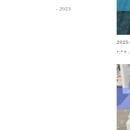
2023
2025
･:*