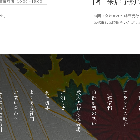
来店予約
営業時間
10:00～19:00
す。
お問い合わせは24時間受
。
お返事にお時間をいただく
報保護方針
お問い合わせ
よくある質問
会社概要
お知らせ
成人式お支度会場
京都別蔵の想い
店舗情報
プランのご紹介
卒