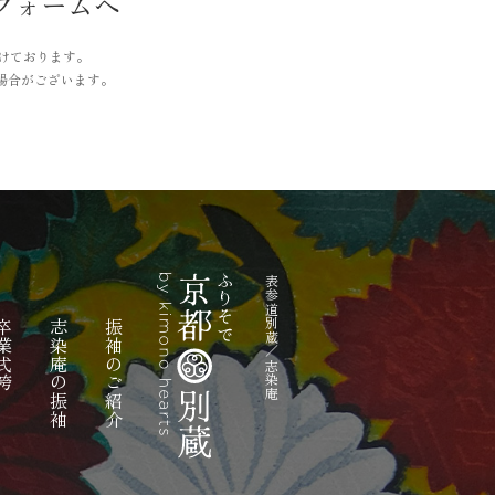
フォームへ
付けております。
場合がございます。
表参道別蔵／志染庵
業式袴
志染庵の振袖
振袖のご紹介