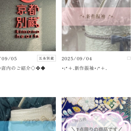
/09/05
2025/09/04
五条別蔵
◇店内のご紹介◇❖◆
･:*+.新作振袖･:*+.