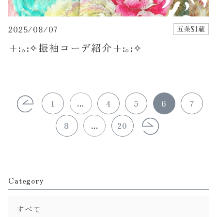
2025/08/07
五条別蔵
+:｡:✧振袖コーデ紹介+:｡:✧
1
...
4
5
6
7
8
...
20
Category
すべて