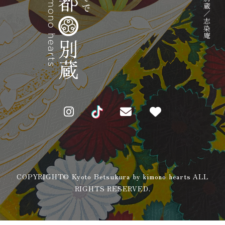
表参道別蔵／志染庵
COPYRIGHT© Kyoto Betsukura by kimono hearts ALL
RIGHTS RESERVED.