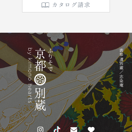
カタログ請求
表参道別蔵／志染庵