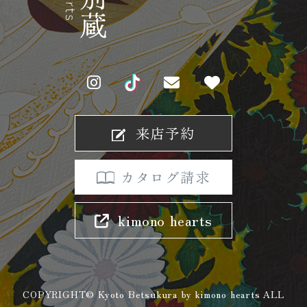
来店予約
カタログ請求
kimono hearts
COPYRIGHT© Kyoto Betsukura by kimono hearts ALL