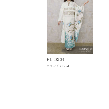
FL-D304
ブランド：frink