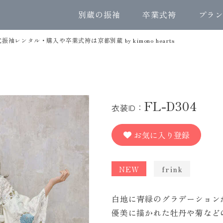
別蔵の振袖
卒業式袴
プラ
式振袖レンタル・購入や卒業式袴は京都別蔵 by kimono hearts
FL-D304
衣装ID：
お気に入り登録
NEW
frink
白地に青緑のグラデーション
優美に描かれた牡丹や菊など