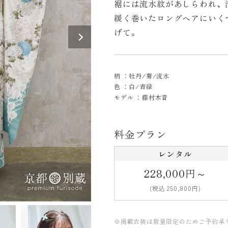
裾には流水紋があしらわれ、
緩く巻いたロングヘアにいく
げて。
柄
牡丹/菊/流水
色
白/青緑
モデル
藤村木音
料金プラン
レンタル
228,000円～
(税込 250,800円)
※掲載衣装は数量限定のためご予約承