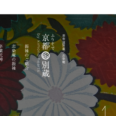
表参道別蔵／志染庵
業式袴
志染庵の振袖
振袖のご紹介