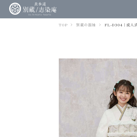
TOP
別蔵の振袖
FL-D304｜成人