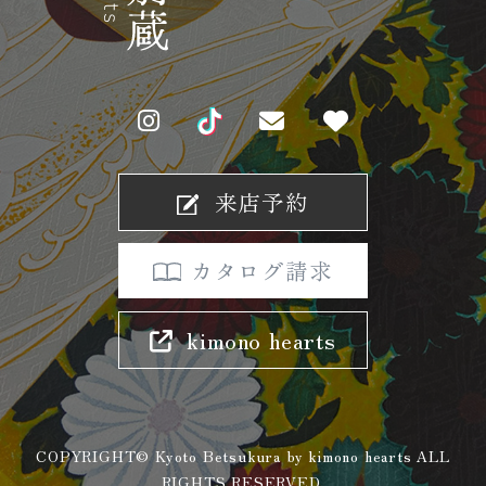
来店予約
カタログ請求
kimono hearts
COPYRIGHT© Kyoto Betsukura by kimono hearts ALL
RIGHTS RESERVED.