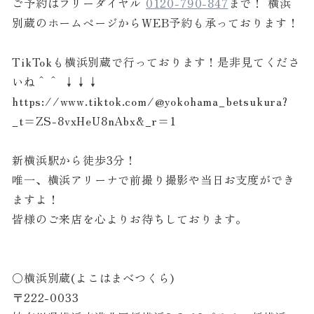
ご予約はフリーダイヤル
0120-790-847
まで！ 横浜
別蔵のホームページからWEB予約も承っております！
TikTokも横浜別蔵で行っております！是非見てくださ
いね＾＾ ↓↓↓
https://www.tiktok.com/@yokohama_betsukura?
_t=ZS-8vxHeU8nAbx&_r=1
新横浜駅から徒歩3分！
唯一、横浜アリーナで前撮り撮影や当日お支度ができ
ますよ！
皆様のご来店を心よりお待ちしております。
○横浜別蔵(よこはまべつくら)
〒222-0033