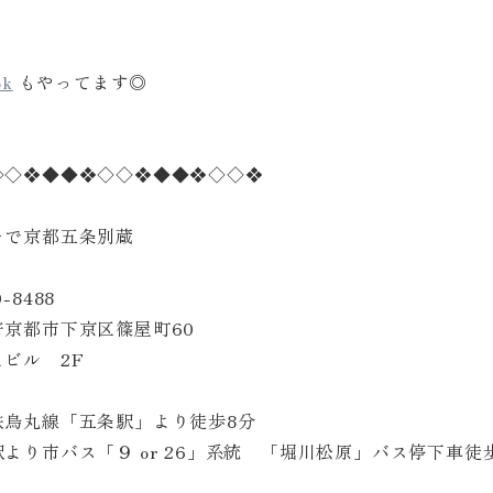
ok
もやってます◎
◇◇❖◆◆❖◇◇❖◆◆❖◇◇❖
そで京都五条別蔵
-8488
府京都市下京区篠屋町60
ビル 2F
鉄烏丸線「五条駅」より徒歩8分
より市バス「９ or 26」系統 「堀川松原」バス停下車徒