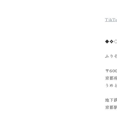
TikT
◆❖
ふり
〒600
京都
うめと
地下
京都駅