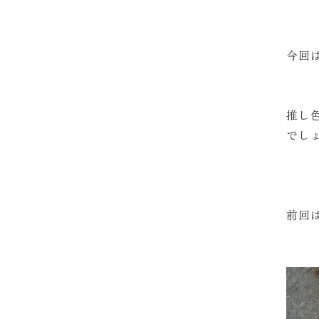
今回
推し
でし
前回