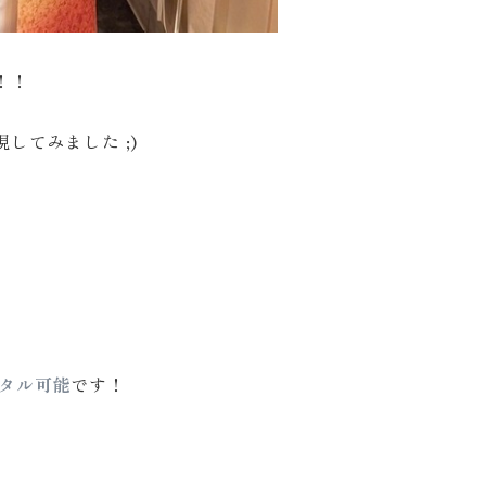
！！
てみました ;)
ンタル可能
です！