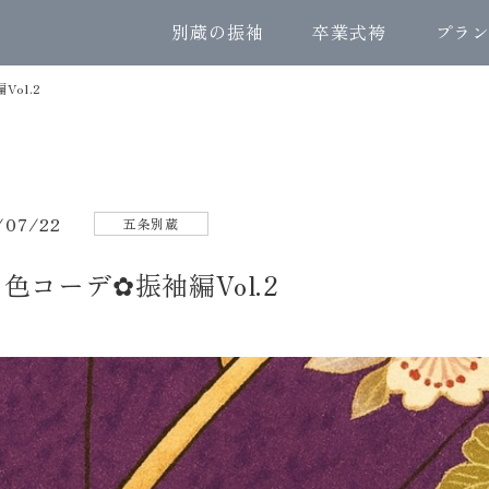
別蔵の振袖
卒業式袴
プラ
ol.2
/07/22
五条別蔵
色コーデ✿振袖編Vol.2