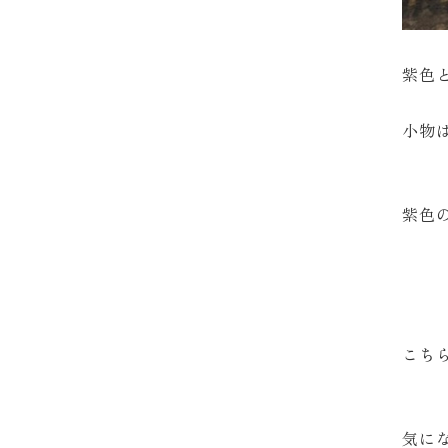
紫色
小物
紫色
こち
気に