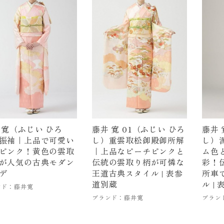
 寛（ふじい ひろ
藤井 寛 01（ふじい ひろ
藤井 
振袖｜上品で可愛い
し）重雲取松御殿御所解
し）
ピンク！黄色の雲取
｜上品なピーチピンクと
ム色
が人気の古典モダン
伝統の雲取り柄が可憐な
彩！
デ
王道古典スタイル | 表参
所車
道別蔵
ル |
ンド：藤井寛
ブランド：藤井寛
ブラン