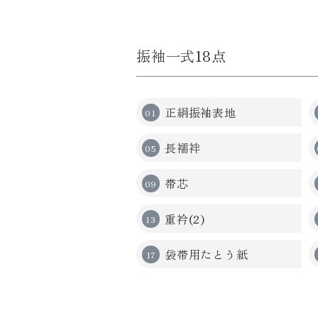
振袖一式18点
正絹振袖表地
長襦袢
帯芯
重衿(2)
袋帯用たとう紙