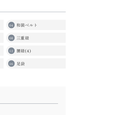
和装ベルト
三重紐
腰紐(4)
足袋