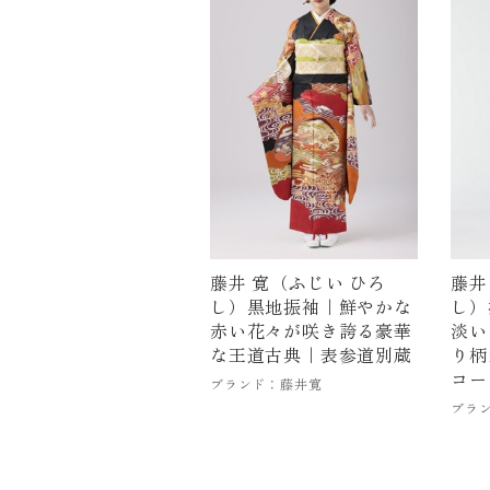
藤井 寛（ふじい ひろ
藤井
し）黒地振袖｜鮮やかな
し）
赤い花々が咲き誇る豪華
淡い
な王道古典｜表参道別蔵
り柄
コー
ブランド：藤井寛
ブラ