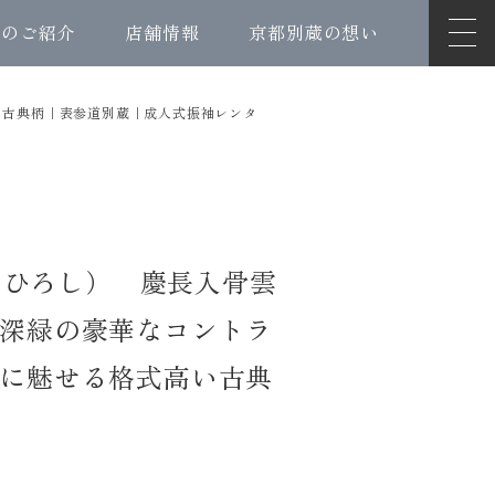
ンのご紹介
店舗情報
京都別蔵の想い
い古典柄｜表参道別蔵｜成人式振袖レンタ
い ひろし） 慶長入骨雲
深緑の豪華なコントラ
に魅せる格式高い古典