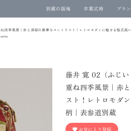
別蔵の振袖
卒業式袴
プラ
骨雲重ね四季風景｜赤と深緑の豪華なコントラスト！レトロモダンに魅せる格式高
rts
藤井 寛 02（ふじ
重ね四季風景｜赤と
スト！レトロモダン
柄｜表参道別蔵
お気に入り登録