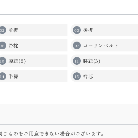
前板
後板
帯枕
コーリンベルト
腰紐(2)
腰紐(3)
半襟
衿芯
同じものをご用意できない場合がございます。