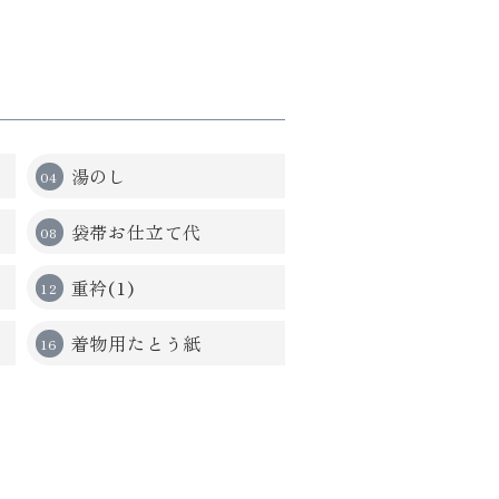
湯のし
袋帯お仕立て代
重衿(1)
着物用たとう紙