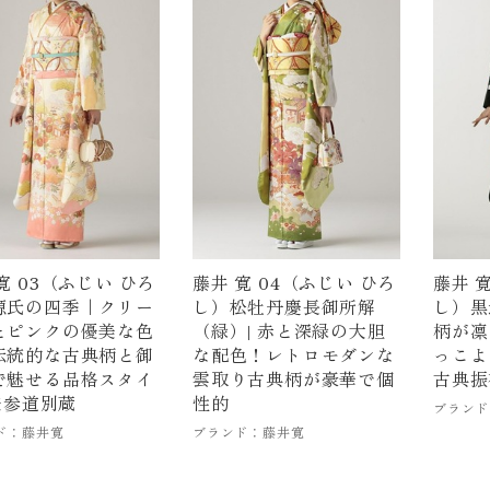
寛 03（ふじい ひろ
藤井 寛 04（ふじい ひろ
藤井 
源氏の四季｜クリー
し）松牡丹慶長御所解
し）黒
とピンクの優美な色
（緑）| 赤と深緑の大胆
柄が凛
伝統的な古典柄と御
な配色！レトロモダンな
っこよ
で魅せる品格スタイ
雲取り古典柄が豪華で個
古典振
 表参道別蔵
性的
ブランド
ド：藤井寛
ブランド：藤井寛