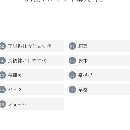
正絹振袖お仕立て代
胴裏
長襦袢お仕立て代
袋帯
帯締め
帯揚げ
バック
草履
ショール