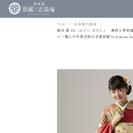
TOP
志染庵の振袖
藤井 寛 02（ふじい ひろし） 慶長入
ル・購入や卒業式袴は京都別蔵 by kimono hea