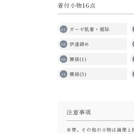
着付小物16点
ガーゼ肌着・裾除
伊達締め
腰紐(1)
腰紐(5)
注意事項
※帯、その他の小物は画像と