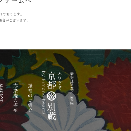
フォームへ
付けております。
場合がございます。
表参道別蔵／志染庵
業式袴
志染庵の振袖
振袖のご紹介