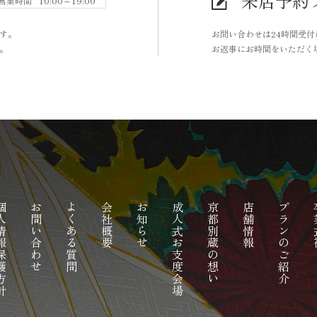
来店予約
営業時間
10:00～19:00
す。
お問い合わせは24時間受
。
お返事にお時間をいただく
報保護方針
お問い合わせ
よくある質問
会社概要
お知らせ
成人式お支度会場
京都別蔵の想い
店舗情報
プランのご紹介
卒