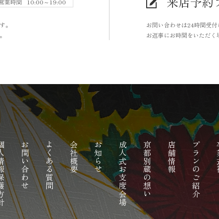
来店予約
営業時間
10:00～19:00
す。
お問い合わせは24時間受
。
お返事にお時間をいただく
報保護方針
お問い合わせ
よくある質問
会社概要
お知らせ
成人式お支度会場
京都別蔵の想い
店舗情報
プランのご紹介
卒