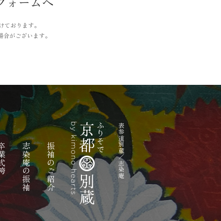
フォームへ
付けております。
場合がございます。
表参道別蔵／志染庵
業式袴
志染庵の振袖
振袖のご紹介