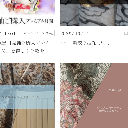
/11/01
2025/10/14
キャンペーン情報
月限定【振袖ご購入プレミ
･:*+.総絞り振袖･:*+.
月間】を詳しくご紹介！