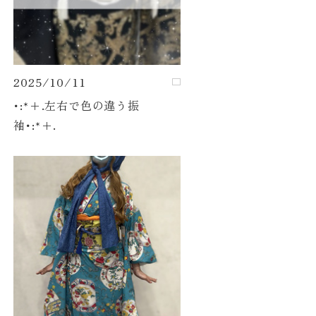
2025/10/11
･:*+.左右で色の違う振
袖･:*+.